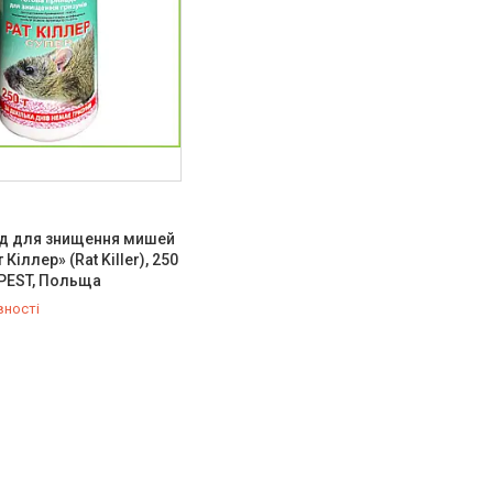
д для знищення мишей
 Кіллер» (Rat Killer), 250
T-PEST, Польща
вності
766-94-81