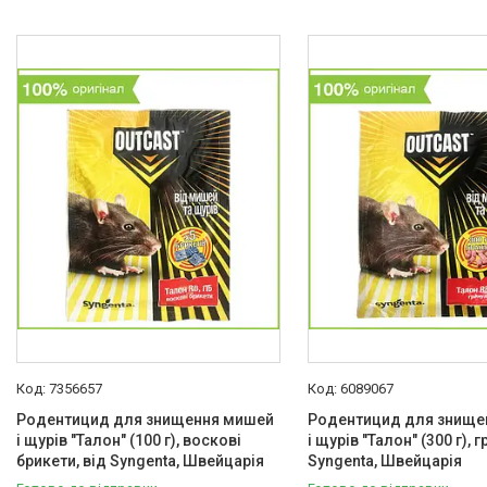
7356657
6089067
Родентицид для знищення мишей
Родентицид для знище
і щурів "Талон" (100 г), воскові
і щурів "Талон" (300 г), г
брикети, від Syngenta, Швейцарія
Syngenta, Швейцарія