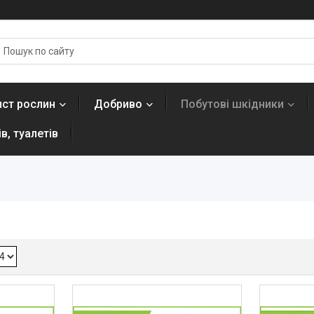
ист рослин
Добриво
Побутові шкідники
в, туалетів