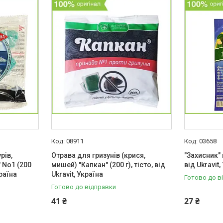
08911
03658
рів,
Отрава для гризунів (крися,
"Захисник" 
 No1 (200
мишей) "Капкан" (200 г), тісто, від
від Ukravit,
країна
Ukravit, Україна
Готово до в
Готово до відправки
41 ₴
27 ₴