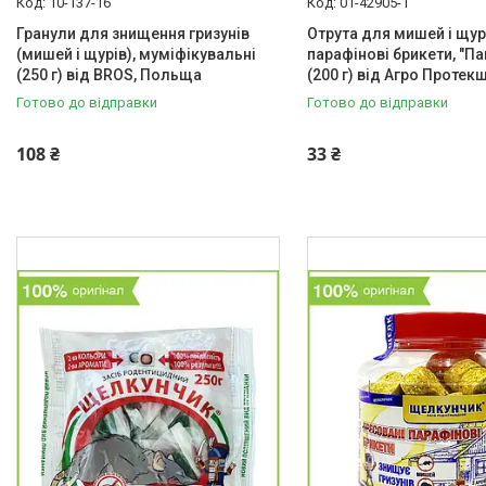
10-137-16
01-42905-1
Гранули для знищення гризунів
Отрута для мишей і щур
(мишей і щурів), муміфікувальні
парафінові брикети, "П
(250 г) від BROS, Польща
(200 г) від Агро Протекш
Готово до відправки
Готово до відправки
108 ₴
33 ₴