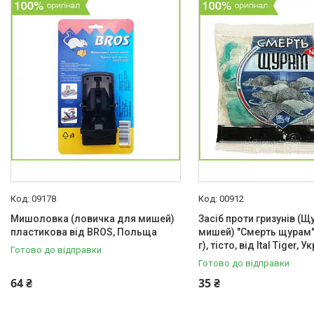
Bros
3
Syngenta
3
Італ Тайгер
1
Ще 3
Насіння
Засоби захисту рослин
09178
00912
Побутові шкідники
Мишоловка (ловичка для мишей)
Засіб проти гризунів (Щу
пластикова від BROS, Польща
мишей) "Смерть щурам"
Засоби для септиків,
г), тісто, від Ital Tiger, У
Готово до відправки
туалетів
Готово до відправки
Добриво
64 ₴
35 ₴