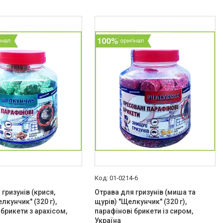
01-0214-6
гризунів (крися,
Отрава для гризунів (миша та
лкунчик" (320 г),
щурів) "Щелкунчик" (320 г),
 брикети з арахісом,
парафінові брикети із сиром,
Україна