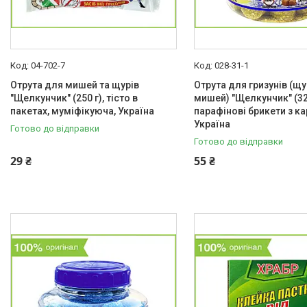
04-702-7
028-31-1
Отрута для мишей та щурів
Отрута для гризунів (щу
"Щелкунчик" (250 г), тісто в
мишей) "Щелкунчик" (320
пакетах, муміфікуюча, Україна
парафінові брикети з к
Україна
Готово до відправки
Готово до відправки
29 ₴
55 ₴