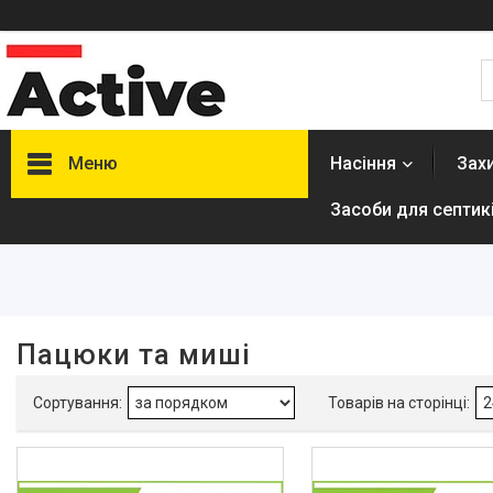
Меню
Насіння
Зах
Засоби для септикі
Фільтри
Ціна
В наявності
Пацюки та миші
Так
22
Виробник
BASF
1
Best Pest
1