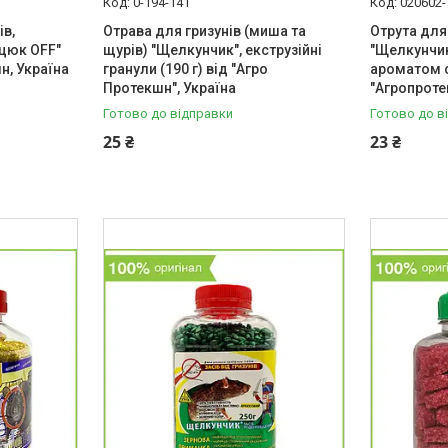
0-194-141
020602-
ів,
Отрава для гризунів (миша та
Отрута для
ацюк OFF"
щурів) "Щелкунчик", екструзійні
"Щелкунчик"
н, Україна
гранули (190 г) від "Агро
ароматом с
Протекшн", Україна
"Агропроте
Готово до відправки
Готово до в
25 ₴
23 ₴