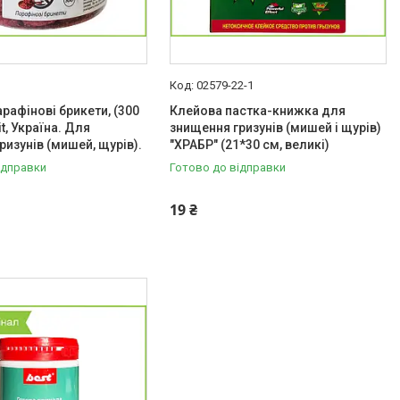
02579-22-1
арафінові брикети, (300
Клейова пастка-книжка для
it, Україна. Для
знищення гризунів (мишей і щурів)
ризунів (мишей, щурів).
"ХРАБР" (21*30 см, великі)
ідправки
Готово до відправки
19 ₴