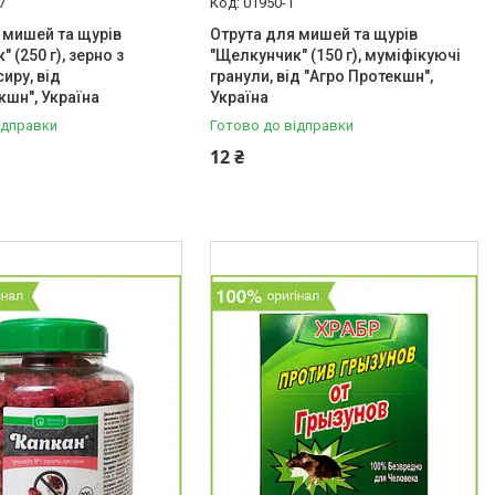
7
01950-1
 мишей та щурів
Отрута для мишей та щурів
 (250 г), зерно з
"Щелкунчик" (150 г), муміфікуючі
иру, від
гранули, від "Агро Протекшн",
кшн", Україна
Україна
ідправки
Готово до відправки
12 ₴