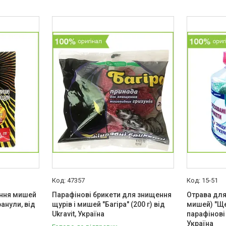
47357
15-51
ння мишей
Парафінові брикети для знищення
Отрава для 
ранули, від
щурів і мишей "Багіра" (200 г) від
мишей) "Ще
Ukravit, Україна
парафінові
Україна