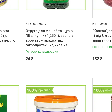
020602-7
0606
рів та
Отрута для мишей та щурів
"Капкан", п
 г),
"Щелкунчик" (250 г), зерно з
г) від Ukrav
арамеллю,
ароматом арахісу, від
знищення г
"Агропротекшн", Україна
Готово до в
Готово до відправки
24 ₴
132 ₴