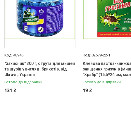
48946
02579-22-1
"Захисник" 300 г, отрута для мишей
Клейова пастка-книжк
та щурів у вигляді брикетів, від
знищення гризунів (мише
Ukravit, Україна
"Храбр" (16,5*24 см, ма
Готово до відправки
Готово до відправки
131 ₴
19 ₴