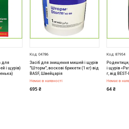
04786
87954
а для
Засіб для знищення мишей і щурів
Родентици
й і щурів)
"Шторм", воскові брикети (1 кг) від
і щурів «Рат
ленька)
BASF, Швейцарія
г, від BES
Немає в наявності
Немає в ная
+380 (93) 766-94-81
+380 (93) 
695 ₴
64 ₴