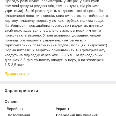
Приваду розміщують периметром у місцях, у яких були
помічені гризуни (вздовж стін, темних кутах, під різними
укриттями). Засіб розкладають за допомогою пінцета або
пластикової лопатки в спеціальних ємностях: контейнерах із
картону, пластику, жерсті, у лотках, трубках, ящиках тощо.
На з/підкори, присадибних територіях і відкритих ділянках
засіб розкладається спеціально в житлові нори, які потім
прикривають землею. У зоні активності домашніх мишей
приваду розкладають уздовж периметра на всіх
горизонтальних поверхнях (на підлозі, полицях, антрісолях).
Норма витрати: У закритих приміщеннях 1-3 фільтр-пакету
кладуть на підкладку через кожні 2-15 м. На присадибних
ділянках 2-3 фільтр-пакету кладуть у нору, а на з/поверхні —
1,5-2,5 кг/га.
Приховати
Характеристики
Основні
Виробник
Укравіт
Застосування
Всередині приміщення