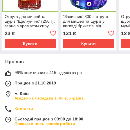
Отрута для мишей та
"Захисник" 300 г, отрута
Отру
щурів "Щелкунчик" (250 г),
для мишей та щурів у
щурі
зерно з ароматом сиру,
вигляді брикетів, від
мумі
від "Агропротекшн",
Ukravit, Україна
"Агр
23
131
12
₴
₴
Україна
Купити
Купити
Про нас
99% позитивних з 415 відгуків за рік
Працює з 21.10.2019
м. Київ
Академіка Лебедєва 1, Київ, Україна
Контакти
Сьогодні працює з 09:00 до 18:00
Показати весь графік роботи