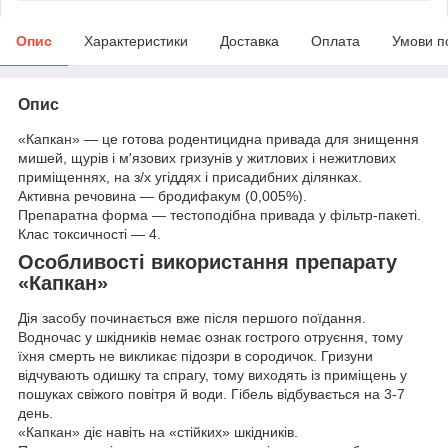
Опис
Характеристики
Доставка
Оплата
Умови п
Опис
«Капкан» — це готова родентицидна привада для знищення
мишей, щурів і м'язових гризунів у житлових і нежитлових
приміщеннях, на з/х угіддях і присадибних ділянках.
Активна речовина — бродифакум (0,005%).
Препаратна форма — тестоподібна привада у фільтр-пакеті.
Клас токсичності — 4.
Особливості використання препарату
«Капкан»
Дія засобу починається вже після першого поїдання.
Водночас у шкідників немає ознак гострого отруєння, тому
їхня смерть не викликає підозри в сородичок. Гризуни
відчувають одишку та спрагу, тому виходять із приміщень у
пошуках свіжого повітря й води. Гібель відбувається на 3-7
день.
«Капкан» діє навіть на «стійких» шкідників.