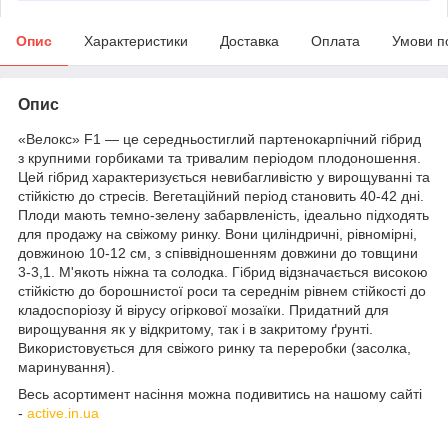
Опис
Характеристики
Доставка
Оплата
Умови п
Опис
«Велокс» F1 — це середньостиглий партенокарпічний гібрид
з крупними горбиками та тривалим періодом плодоношення.
Цей гібрид характеризується невибагливістю у вирощуванні та
стійкістю до стресів. Вегетаційний період становить 40-42 дні.
Плоди мають темно-зелену забарвленість, ідеально підходять
для продажу на свіжому ринку. Вони циліндричні, рівномірні,
довжиною 10-12 см, з співвідношенням довжини до товщини
3-3,1. М'якоть ніжна та солодка. Гібрид відзначається високою
стійкістю до борошнистої роси та середнім рівнем стійкості до
кладоспоріозу й вірусу огіркової мозаїки. Придатний для
вирощування як у відкритому, так і в закритому ґрунті.
Використовується для свіжого ринку та переробки (засолка,
маринування).
Весь асортимент насіння можна подивитись на нашому сайті
-
active.in.ua