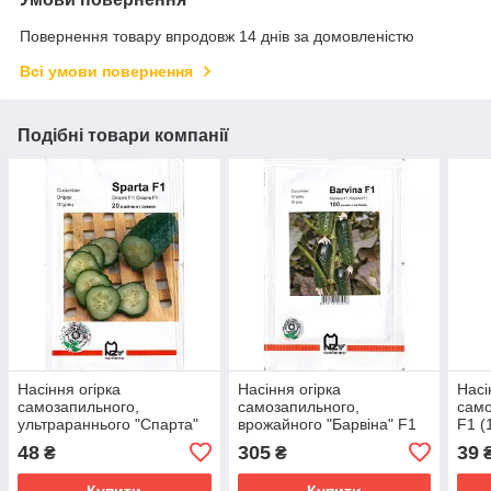
Повернення товару впродовж 14 днів за домовленістю
Всі умови повернення
Подібні товари компанії
Насіння огірка
Насіння огірка
Насі
самозапильного,
самозапильного,
само
ультрараннього "Спарта"
врожайного "Барвіна" F1
F1 (
F1 (20 насінин) від
(100 насінин) від
Nunh
48
305
39
₴
₴
Nunhems, Голландія
Nunhems, Голландія
Купити
Купити