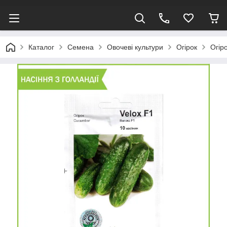
Каталог
Семена
Овочеві культури
Огірок
Огір