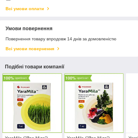
Всі умови оплати
Умови повернення
Повернення товару впродовж 14 днів за домовленістю
Всі умови повернення
Подібні товари компанії
YaraMila ("Яра Міла"),
YaraMila ("Яра Міла"),
Yara