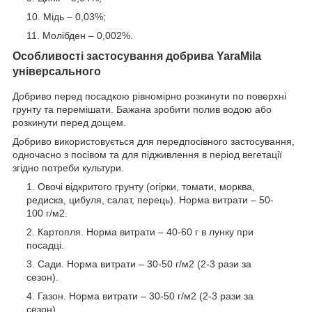
Мідь – 0,03%;
Молібден – 0,002%.
Особливості застосування добрива YaraMila
універсального
Добриво перед посадкою рівномірно розкинути по поверхні
грунту та перемішати. Бажана зробити полив водою або
розкинути перед дощем.
Добриво використовується для передпосівного застосування,
одночасно з посівом та для підживлення в період вегетації
згідно потреби культури.
Овочі відкритого грунту (огірки, томати, морква,
редиска, цибуля, салат, перець). Норма витрати – 50-
100 г/м2.
Картопля. Норма витрати – 40-60 г в лунку при
посадці.
Сади. Норма витрати – 30-50 г/м2 (2-3 рази за
сезон).
Газон. Норма витрати – 30-50 г/м2 (2-3 рази за
сезон).