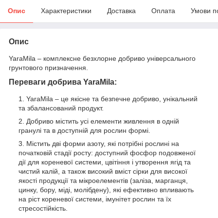
Опис
Характеристики
Доставка
Оплата
Умови п
Опис
YaraMila – комплексне безхлорне добриво універсального
грунтового призначення.
Переваги добрива YaraMila:
YaraMila – це якісне та безпечне добриво, унікальний
та збалансований продукт.
Добриво містить усі елементи живлення в одній
гранулі та в доступній для рослин формі.
Містить дві форми азоту, які потрібні рослині на
початковій стадії росту: доступний фосфор подовженої
дії для кореневої системи, цвітіння і утворення ягід та
чистий калій, а також високий вміст сірки для високої
якості продукції та мікроелементів (заліза, марганця,
цинку, бору, міді, молібдену), які ефективно впливають
на ріст кореневої системи, імунітет рослин та їх
стресостійкість.