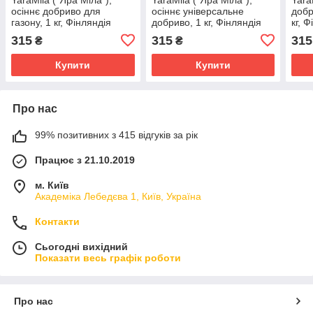
осіннє добриво для
осіннє універсальне
добр
газону, 1 кг, Фінляндія
добриво, 1 кг, Фінляндія
кг, 
315
315
315
₴
₴
Купити
Купити
Про нас
99% позитивних з 415 відгуків за рік
Працює з 21.10.2019
м. Київ
Академіка Лебедєва 1, Київ, Україна
Контакти
Сьогодні вихідний
Показати весь графік роботи
Про нас