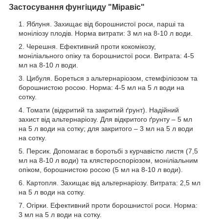
Застосування фунгіциду "Міравіс"
Яблуня. Захищає від борошнистої роси, парші та
моніліозу плодів. Норма витрати: 3 мл на 8-10 л води.
Черешня. Ефективний проти кокомікозу,
моніліального опіку та борошнистої роси. Витрата: 4-5
мл на 8-10 л води.
Цибуля. Бореться з альтернаріозом, стемфіліозом та
борошнистою росою. Норма: 4-5 мл на 5 л води на
сотку.
Томати (відкритий та закритий ґрунт). Надійний
захист від альтернаріозу. Для відкритого ґрунту – 5 мл
на 5 л води на сотку; для закритого – 3 мл на 5 л води
на сотку.
Персик. Допомагає в боротьбі з курчавістю листя (7,5
мл на 8-10 л води) та клястероспоріозом, моніліальним
опіком, борошнистою росою (5 мл на 8-10 л води).
Картопля. Захищає від альтернаріозу. Витрата: 2,5 мл
на 5 л води на сотку.
Огірки. Ефективний проти борошнистої роси. Норма:
3 мл на 5 л води на сотку.