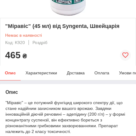
"Міравіс" (45 мл) від Syngenta, Швейцарія
Немає в наявності
Код: K920
Роздріб
465
₴
Опис
Характеристики
Доставка
Оплата
Умови п
Опис
"Міравіс" – це потужний фунгіцид широкого спектру дії, що
стане надійним захисником вашого врожаю. Завдяки
інноваційній діючій речовині – адепідину (200 г/л) – у формі
концентрату суспензії, він ефективно бореться з
різноманітними грибковими захворюваннями. Препарат
належить до 2 класу токсичності.