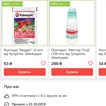
Фунгіцид "Квадріс" (6 мл)
Препарат "Амістар Голд"
Фунг
від Syngenta, Швейцарія
(100 мл) від Syngenta,
від 
Швейцарія
53
298
34
₴
₴
Купити
Купити
Про нас
99% позитивних з 411 відгуків за рік
Працює з 21.10.2019