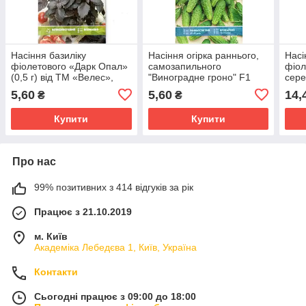
Насіння базиліку
Насіння огірка раннього,
Насі
фіолетового «Дарк Опал»
самозапильного
фіол
(0,5 г) від ТМ «Велес»,
"Виноградне гроно" F1
сере
Україна
(0,5 г) від ТМ "Велес",
«Єре
5,60
5,60
14,
₴
₴
Україна
ТМ «
Купити
Купити
Про нас
99% позитивних з 414 відгуків за рік
Працює з 21.10.2019
м. Київ
Академіка Лебедєва 1, Київ, Україна
Контакти
Сьогодні працює з 09:00 до 18:00