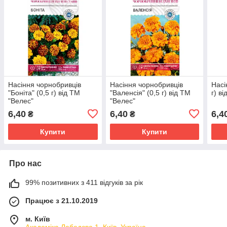
Насіння чорнобривців
Насіння чорнобривців
Насі
"Боніта" (0,5 г) від ТМ
"Валенсія" (0,5 г) від ТМ
г) в
"Велес"
"Велес"
6,40
6,40
6,4
₴
₴
Купити
Купити
Про нас
99% позитивних з 411 відгуків за рік
Працює з 21.10.2019
м. Київ
Академіка Лебедєва 1, Київ, Україна