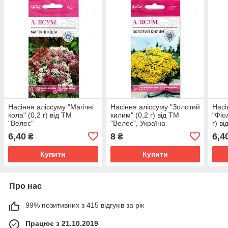
Насіння аліссуму "Магічні
Насіння аліссуму "Золотий
Насі
кола" (0,2 г) від ТМ
килим" (0,2 г) від ТМ
"Фіо
"Велес"
"Велес", Україна
г) в
6,40
8
6,4
₴
₴
Купити
Купити
Про нас
99% позитивних з 415 відгуків за рік
Працює з 21.10.2019