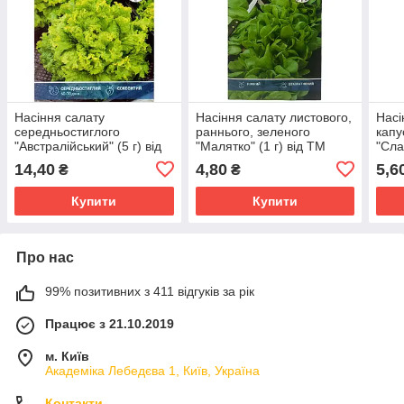
Насіння салату
Насіння салату листового,
Насі
середньостиглого
раннього, зеленого
капу
"Австралійський" (5 г) від
"Малятко" (1 г) від ТМ
"Сла
ТМ "Велес"
"Велес", Україна
"Вел
14,40
4,80
5,6
₴
₴
Купити
Купити
Про нас
99% позитивних з 411 відгуків за рік
Працює з 21.10.2019
м. Київ
Академіка Лебедєва 1, Київ, Україна
Контакти