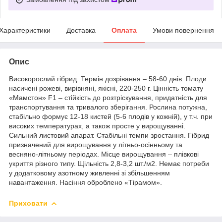
Характеристики
Доставка
Оплата
Умови повернення
Опис
Високорослий гібрид. Термін дозрівання – 58-60 днів. Плоди
насичені рожеві, вирівняні, якісні, 220-250 г. Цінність томату
«Мамстон» F1 – стійкість до розтріскування, придатність для
транспортування та тривалого зберігання. Рослина потужна,
стабільно формує 12-18 кистей (5-6 плодів у кожній), у т.ч. при
високих температурах, а також просте у вирощуванні.
Сильний листовий апарат. Стабільні темпи зростання. Гібрид
призначений для вирощування у літньо-осінньому та
весняно-літньому періодах. Місце вирощування – плівкові
укриття різного типу. Щільність 2,8-3,2 шт./м2. Немає потреби
у додатковому азотному живленні зі збільшенням
навантаження. Насіння оброблено «Тірамом».
Приховати