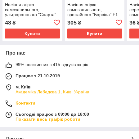
Насіння огірка
Насіння огірка
Насі
самозапильного,
самозапильного,
сере
ультрараннього "Спарта"
врожайного "Барвіна" F1
само
F1 (20 насінин) від
(100 насінин) від
F1 (
48
305
36
₴
₴
Nunhems, Голландія
Nunhems, Голландія
Zade
Купити
Купити
Про нас
99% позитивних з 415 відгуків за рік
Працює з 21.10.2019
м. Київ
Академіка Лебедєва 1, Київ, Україна
Контакти
Сьогодні працює з 09:00 до 18:00
Показати весь графік роботи
Про нас