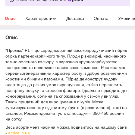
Опис
Характеристики
Доставка
Оплата
Умови п
Опис
"Пролікс" F1 – це середньоранній високопродуктивний гібрид
огірка партенокарпічного типу. Плоди рівномірні, насиченого
темно-зеленого кольору, з виразною крупногорбкуватою
поверхнею та невеликою насіннєвою камерою. Рослина має
середньогенеративний характер росту із добре розвиненими
короткими бічними пагонами. Гібрид демонструє чудову
адаптацію до різних умов вирощування, стійко переносить
повітряну посуху та стресові фактори. Ідеально підходить для
консервування, соління та споживання у свіжому вигляді.
Також придатний для вирощування пікулів. Може
культивуватися як у відкритому ґрунті (в розстиланні), так і на
шпалері. Рекомендована густота посадки – 350-450 рослин
на сотку.
Весь асортимент насіння можна подивитись на нашому сайті
-
active.in.ua