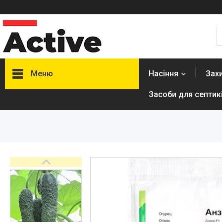
Меню
Насіння
Зах
Засоби для септикі
Насіння
Засоби захисту рослин
Побутові шкідники
Засоби для септиків,
туалетів
Добриво