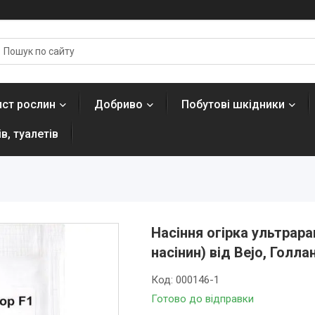
ист рослин
Добриво
Побутові шкідники
в, туалетів
Насіння огірка ультрара
насінин) від Bejo, Голла
Код:
000146-1
Готово до відправки