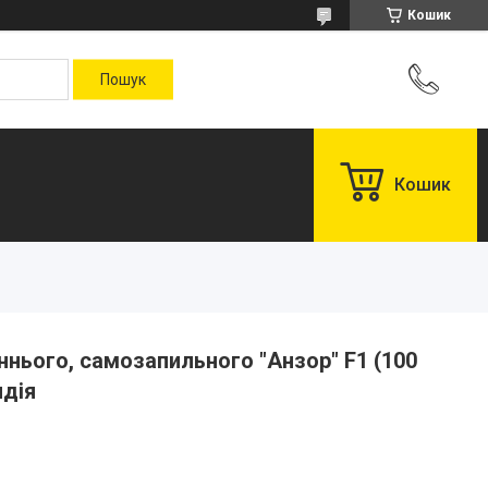
Кошик
Кошик
ннього, самозапильного "Анзор" F1 (100
ндія