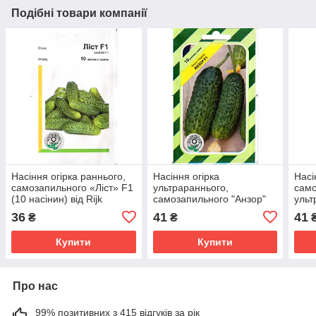
Подібні товари компанії
Насіння огірка раннього,
Насіння огірка
Насі
самозапильного «Ліст» F1
ультрараннього,
само
(10 насінин) від Rijk
самозапильного "Анзор"
ульт
Zwaan, Голландія
F1 (10 насінин) від Bejo,
(10 
36
41
41
₴
₴
Голландія
Голл
Купити
Купити
Про нас
99% позитивних з 415 відгуків за рік