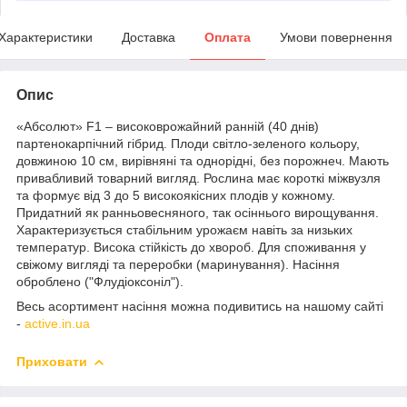
Характеристики
Доставка
Оплата
Умови повернення
Опис
«Абсолют» F1 – високоврожайний ранній (40 днів)
партенокарпічний гібрид. Плоди світло-зеленого кольору,
довжиною 10 см, вирівняні та однорідні, без порожнеч. Мають
привабливий товарний вигляд. Рослина має короткі міжвузля
та формує від 3 до 5 високоякісних плодів у кожному.
Придатний як ранньовесняного, так осіннього вирощування.
Характеризується стабільним урожаєм навіть за низьких
температур. Висока стійкість до хвороб. Для споживання у
свіжому вигляді та переробки (маринування). Насіння
оброблено ("Флудіоксоніл").
Весь асортимент насіння можна подивитись на нашому сайті
-
active.in.ua
Приховати