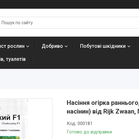
ист рослин
Добриво
Побутові шкідники
в, туалетів
Насіння огірка раннього
насінин) від Rijk Zwaan,
Код:
000181
Готово до відправки