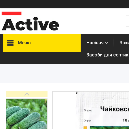
Меню
Насіння
Зах
Засоби для септикі
Насіння
Засоби захисту рослин
Побутові шкідники
Засоби для септиків,
туалетів
Добриво