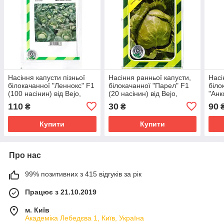
Насіння капусти пізньої
Насіння ранньої капусти,
Насі
білокачанної "Леннокс" F1
білокачанної "Парел" F1
біло
(100 насінин) від Bejo,
(20 насінин) від Bejo,
"Анк
Голландія
Голландія
від 
110
30
90
₴
₴
Купити
Купити
Про нас
99% позитивних з 415 відгуків за рік
Працює з 21.10.2019
м. Київ
Академіка Лебедєва 1, Київ, Україна