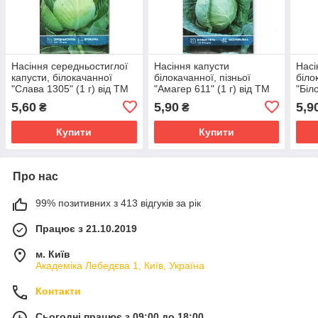
Насіння середньостиглої
Насіння капусти
Насі
капусти, білокачанної
білокачанної, пізньої
біло
"Слава 1305" (1 г) від ТМ
"Амагер 611" (1 г) від ТМ
"Біл
"Велес"
"Велес"
"Вел
5,60
5,90
5,9
₴
₴
Купити
Купити
Про нас
99% позитивних з 413 відгуків за рік
Працює з 21.10.2019
м. Київ
Академіка Лебедєва 1, Київ, Україна
Контакти
Сьогодні працює з 09:00 до 18:00