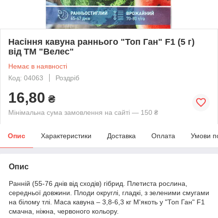
Насіння кавуна раннього "Топ Ган" F1 (5 г)
від ТМ "Велес"
Немає в наявності
Код: 04063
Роздріб
16,80
₴
Мінімальна сума замовлення на сайті — 150 ₴
Опис
Характеристики
Доставка
Оплата
Умови п
Опис
Ранній (55-76 днів від сходів) гібрид. Плетиста рослина,
середньої довжини. Плоди округлі, гладкі, з зеленими смугами
на білому тлі. Маса кавуна – 3,8-6,3 кг М'якоть у "Топ Ган" F1
смачна, ніжна, червоного кольору.