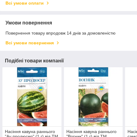
Всі умови оплати
Умови повернення
Повернення товару впродовж 14 днів за домовленістю
Всі умови повернення
Подібні товари компанії
Насіння кавуна раннього
Насіння кавуна раннього
Насі
"Ау продюсер" (1 г) від ТМ
"Вогник" (1 г) від ТМ
само