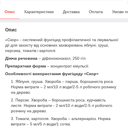
Опис
Характеристики
Доставка
Оплата
Умови п
Опис
«Скор» - системний фунгіцид профілактичної та лікувальної
дії для захисту від основних захворювань яблуні, груші,
персика, томатів і картоплі.
Діюча речовина
– діфеноконазол, 250 г/л.
Препаратная форма
– концентрат емульсії.
Особливості використання фунгіциду «Скор»
Яблуня, груша. Хвороба – парша, борошниста роса.
Норма витрати – 2 мл/10 л води/2-5 л робочого розчину
на дерево.
Персик. Хвороба – борошниста роса, курчавість
листя. Норма витрати - 2 мл/10 л води/2-5 л робочого
розчину на дерево.
Томати, картопля. Хвороба – альтернаріоз. Норма
витрати – 5 мл/5 л води/1 сотка.