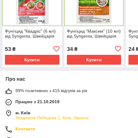
Фунгіцид "Квадріс" (6 мл)
Фунгіцид "Максим" (10 мл)
Фунг
від Syngenta, Швейцарія
від Syngenta, Швейцарія
Syng
53
34
24
₴
₴
Купити
Купити
Про нас
99% позитивних з 415 відгуків за рік
Працює з 21.10.2019
м. Київ
Академіка Лебедєва 1, Київ, Україна
Контакти