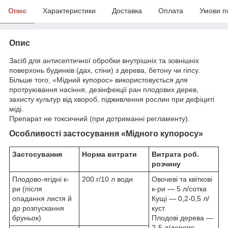
Опис
Характеристики
Доставка
Оплата
Умови п
Опис
Засіб для антисептичної обробки внутрішніх та зовнішніх
поверхонь будинків (дах, стіни) з дерева, бетону чи гіпсу.
Більше того, «Мідний купорос» використовується для
протруювання насіння, дезінфекції ран плодових дерев,
захисту культур від хвороб, підживлення рослин при дефіциті
міді.
Препарат не токсичний (при дотриманні регламенту).
Особливості застосування «Мідного купоросу»
Застосування
Норма витрати
Витрата роб.
розчину
Плодово-ягідні к-
200 г/10 л води
Овочеві та квіткові
ри (після
к-ри — 5 л/сотка
опадання листя й
Кущі — 0,2-0,5 л/
до розпускання
куст
бруньок)
Плодові дерева —
2-5 л/дерево