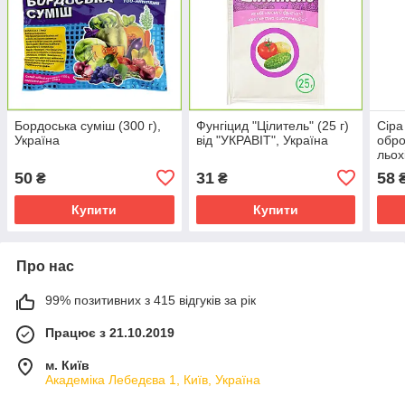
Бордоська суміш (300 г),
Фунгіцид "Цілитель" (25 г)
Сіра
Україна
від "УКРАВІТ", Україна
обро
льох
від 
50
31
58
₴
₴
Купити
Купити
Про нас
99% позитивних з 415 відгуків за рік
Працює з 21.10.2019
м. Київ
Академіка Лебедєва 1, Київ, Україна