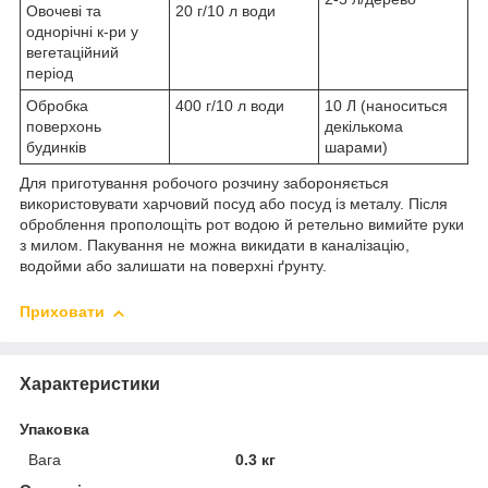
Овочеві та
20 г/10 л води
однорічні к-ри у
вегетаційний
період
Обробка
400 г/10 л води
10 Л (наноситься
поверхонь
декількома
будинків
шарами)
Для приготування робочого розчину забороняється
використовувати харчовий посуд або посуд із металу. Після
оброблення прополощіть рот водою й ретельно вимийте руки
з милом. Пакування не можна викидати в каналізацію,
водойми або залишати на поверхні ґрунту.
Приховати
Характеристики
Упаковка
Вага
0.3 кг