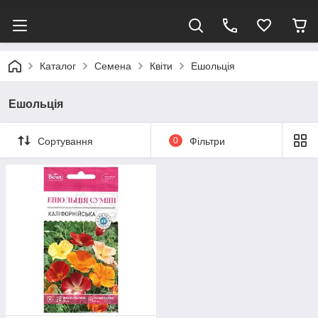
Каталог
Семена
Квіти
Ешольція
Ешольція
Сортування
0
Фільтри